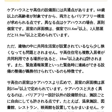
ケアハウスとサ高住の設備面には共通点があります。60歳
以上の高齢者が対象ですから、両方ともバリアフリー構造
が求められる点です。異なる点はケアハウスの場合、原則
2
個室です。居室の床面積は、個室で21.6m
以上、2人部屋
2
だと31.9m
以上と定められています。
ただ、建物の中に共同生活室が設置されているなら少し狭
くなっても問題とされません。サ高住住宅も複数入居者が
2
共同利用できる場所があると、18m
以上あれば許されま
す。また、緊急通報装置といった緊急時に連絡ができる設
備の整備が義務付けられているのも特徴です。
サ高住の居室はケアハウスより広めで、居室の床面積は原
2
則25m
以上で定められています。ケアハウスと大きく異
なるのは、バリアフリー設計以外の設備部分は、施設ごと
に自由にしても許される点です。たとえば、温泉施設、図
書館、レストラン、映画館を設置してもかまいません。ケ