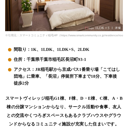
※引用元：スマートコミュニティ稲毛HP（https://www.smartcommunity.co.jp/residence/roomtyp
間取り：1K、1LDK、1LDK+S、2LDK
住所：千葉県千葉市稲毛区長沼町93-1
アクセス：JR稲毛駅から京成バス1番乗り場「こてはし
団地」に乗車、「長沼」停留所下車まで18分、下車後
徒歩2分
スマートヴィレッジ稲毛G1棟、F棟、D・E棟、C棟、A・B
棟の分譲マンションからなり、サークル活動や食事、友人
との交流やくつろぎスペースもあるクラブハウスやグラウ
ンドからなるコミュニティ施設が充実した住まいです。