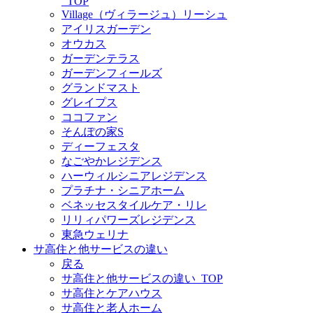
_TOP
Village（ヴィラージュ）リーシュ
アイリスガーデン
オウカス
ガーデンテラス
ガーデンフィールズ
グランドマスト
グレイプス
ココファン
そんぽの家S
ディーフェスタ
なごやかレジデンス
ハーウィルシニアレジデンス
プラチナ・シニアホーム
ベネッセスタイルケア・リレ
リリィパワーズレジデンス
東急ウェリナ
サ高住と他サービスの違い
戻る
サ高住と他サービスの違い_TOP
サ高住とケアハウス
サ高住と老人ホーム