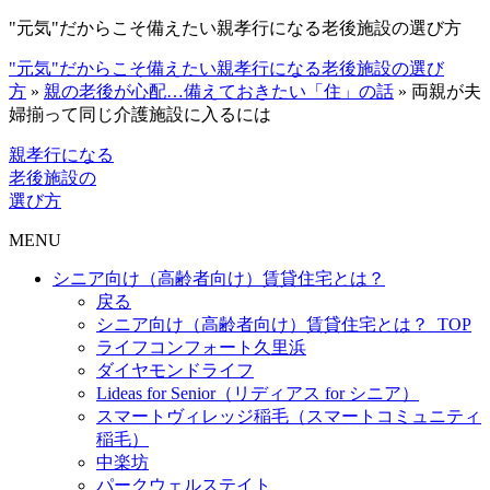
"元気"だからこそ備えたい親孝行になる老後施設の選び方
"元気"だからこそ備えたい親孝行になる老後施設の選び
方
»
親の老後が心配…備えておきたい「住」の話
»
両親が夫
婦揃って同じ介護施設に入るには
親孝行になる
老後施設の
選び方
MENU
シニア向け（高齢者向け）賃貸住宅とは？
戻る
シニア向け（高齢者向け）賃貸住宅とは？_TOP
ライフコンフォート久里浜
ダイヤモンドライフ
Lideas for Senior（リディアス for シニア）
スマートヴィレッジ稲毛（スマートコミュニティ
稲毛）
中楽坊
パークウェルステイト