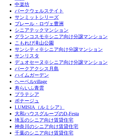
中楽坊
パークウェルステイト
サンミットシリーズ
プレール・ロヴェ豊洲
シニアテックマンション
グランコスモ※シニア向け分譲マンション
こもれび滝山公園
サンシティ※シニア向け分譲マンション
サンリスタ
デュオセーヌ※シニア向け分譲マンション
パークアクシス月島
ハイムガーデン
ヘーベルvillage
寿らいふ青雲
プラテシア
ボナージュ
LUMISIA（ルミシア）
大和ハウスグループのD-Festa
埼玉のシニア向け賃貸住宅
神奈川のシニア向け賃貸住宅
千葉のシニア向け賃貸住宅