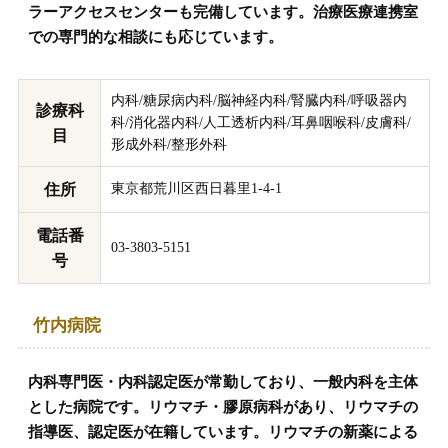
ラーアクセスセンターも完備しています。治療医療連携室
での専門的な相談にも応じています。
内科/糖尿病内科/脳神経内科/腎臓内科/呼吸器内
診療科
科/消化器内科/人工透析内科/耳鼻咽喉科/皮膚科/
目
形成外科/整形外科
住所
東京都荒川区西日暮里1-4-1
電話番
03-3803-5151
号
竹内病院
内科専門医・内科認定医が常勤しており、一般内科を主体
とした病院です。リウマチ・膠原病科があり、リウマチの
指導医、認定医が在籍しています。リウマチの新薬による