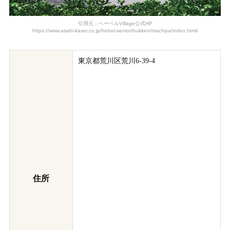
引用元：ヘーベルVillage公式HP
https://www.asahi-kasei.co.jp/hebel-senior/bukken/machiya/index.html/
東京都荒川区荒川6-39-4
住所