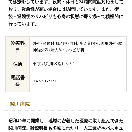
て診療をしています。夜間・休日も24時間電話対応をして
おり、緊急性が高い場合には訪問しています。また、術
後・退院後のリハビリも心身の状態に寄り添って積極的に
行っています。
診療科
外科/胃腸科/肛門科/内科/呼吸器内科/整形外科/脳
神経外科/婦人科/リハビリ科
目
住所
東京都荒川区荒川5-3-1
電話番
03-3891-2231
号
関川病院
昭和42年に開業し、地域に密着した医療に取り組んできた
関川病院。診療科目も多岐にわたり、人工透析やバスキュ