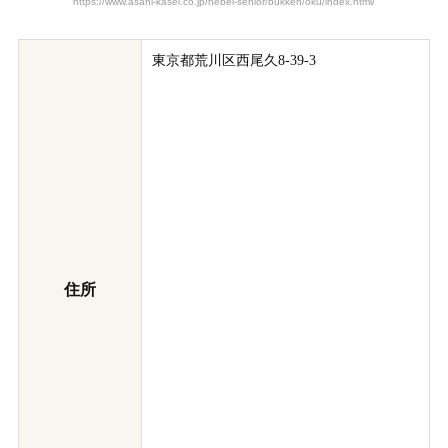
https://www.asahi-kasei.co.jp/hebel-senior/bukken/oku/index.html/
東京都荒川区西尾久8-39-3
住所