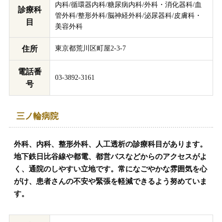
内科/循環器内科/糖尿病内科/外科・消化器科/血
診療科
管外科/整形外科/脳神経外科/泌尿器科/皮膚科・
目
美容外科
住所
東京都荒川区町屋2-3-7
電話番
03-3892-3161
号
三ノ輪病院
外科、内科、整形外科、人工透析の診療科目があります。
地下鉄日比谷線や都電、都営バスなどからのアクセスがよ
く、通院のしやすい立地です。常になごやかな雰囲気を心
がけ、患者さんの不安や緊張を軽減できるよう努めていま
す。