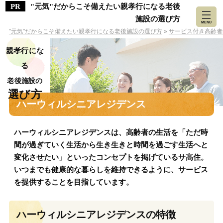
"元気"だからこそ備えたい親孝行になる老後
施設の選び方
MENU
"元気"だからこそ備えたい親孝行になる老後施設の選び方
»
サービス付き高齢者
親孝行にな
る
老後施設の
選び方
ハーウィルシニアレジデンス
ハーウィルシニアレジデンスは、高齢者の生活を「ただ時
間が過ぎていく生活から生き生きと時間を過ごす生活へと
変化させたい」といったコンセプトを掲げているサ高住。
いつまでも健康的な暮らしを維持できるように、サービス
を提供することを目指しています。
ハーウィルシニアレジデンスの特徴