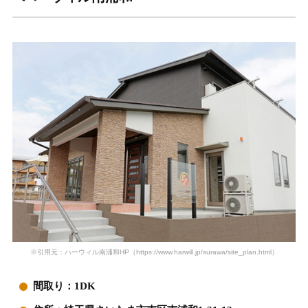
※引用元：ハーウィル南浦和HP（https://www.harwill.jp/surawa/site_plan.html）
間取り：1DK