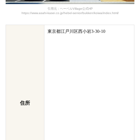
引用元：ヘーベルVillage公式HP
https://www.asahi-kasei.co.jp/hebel-senior/bukken/koiwa/index.html/
東京都江戸川区西小岩3-30-10
住所