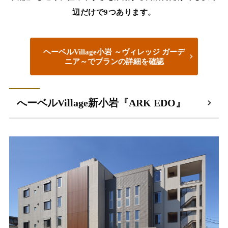
辺だけで9つあります。
ヘーベルVillage小岩 ～ヴィレッジ ガーデ
ニア～で
プランの詳細を確認
へーベルVillage新小岩『ARK EDO』