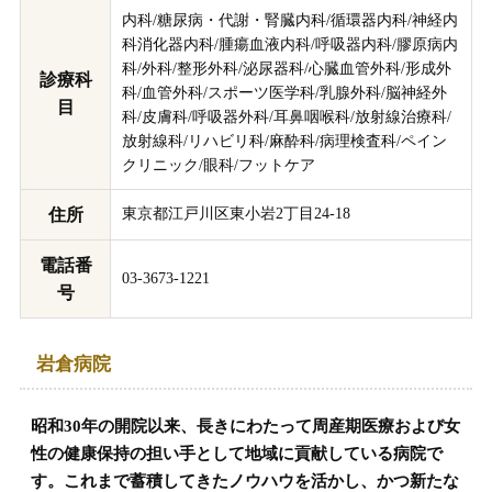
内科/糖尿病・代謝・腎臓内科/循環器内科/神経内
科消化器内科/腫瘍血液内科/呼吸器内科/膠原病内
科/外科/整形外科/泌尿器科/心臓血管外科/形成外
診療科
科/血管外科/スポーツ医学科/乳腺外科/脳神経外
目
科/皮膚科/呼吸器外科/耳鼻咽喉科/放射線治療科/
放射線科/リハビリ科/麻酔科/病理検査科/ペイン
クリニック/眼科/フットケア
住所
東京都江戸川区東小岩2丁目24-18
電話番
03-3673-1221
号
岩倉病院
昭和30年の開院以来、長きにわたって周産期医療および女
性の健康保持の担い手として地域に貢献している病院で
す。これまで蓄積してきたノウハウを活かし、かつ新たな