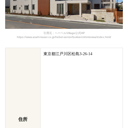
引用元：ヘーベルVillage公式HP
https://www.asahi-kasei.co.jp/hebel-senior/bukken/shinkoiwa/index.html/
東京都江戸川区松島3-26-14
住所