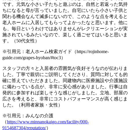
です。元気な小さい子たちと遊ぶのは、自然と若返った気持
ちになると母が言っていました。自宅にいたら小さい子供と
関わる機会なんて滅多にないので、このような点を考えると
老人ホームに入居してもらってよかったなと思います。他に
も、毎日というわけではありませんがレクリエーションが実
施されているみたいなので、楽しく過ごせてはいると思いま
す。（50代女性）
※引用元：老人ホーム検索ガイド（https://rojinhome-
guide.com/grapes-hyoban/#toc3）
スタッフの方々と入居者の雰囲気が良好そうなのが伝わりま
した。丁寧で親切にご説明してくださり、質問に対しても的
確に答えていただきました。同建物内に医療施設や介護施設
に備わっている点が、非常に安心感がありました。行事は自
発的に参加すれば楽しそうな感じがしました。立地、部屋の
広さを考えると、非常にコストパフォーマンスが高く感じま
した。（利用者家族・女性）
※引用元：みんなの介護
（
https://www.minnanokaigo.com/facility/000-
9154687304/reputation/
）