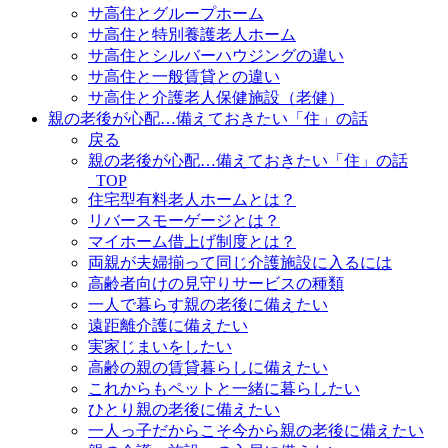
サ高住とグループホーム
サ高住と特別養護老人ホーム
サ高住とシルバーハウジングの違い
サ高住と一般賃貸との違い
サ高住と介護老人保健施設（老健）
親の老後が心配…備えておきたい「住」の話
戻る
親の老後が心配…備えておきたい「住」の話
_TOP
住宅型有料老人ホームとは？
リバースモーゲージとは？
マイホーム借上げ制度とは？
両親が夫婦揃って同じ介護施設に入るには
高齢者向けの見守りサービスの種類
一人で暮らす親の老後に備えたい
遠距離介護に備えたい
実家じまいをしたい
高齢の親の賃貸暮らしに備えたい
これからもペットと一緒に暮らしたい
ひとり親の老後に備えたい
一人っ子だからこそ今から親の老後に備えたい