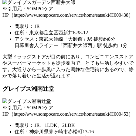
※引用元：SOMPOケア
HP（https://www.sompocare.com/service/home/satsuki/H000438）
間取り：1R
住所：東京都足立区西新井6-38-12
アクセス：東武大師線「大師前」駅 徒歩約8分
日暮里舎人ライナー「西新井大師西」駅 徒歩約11分
大型ドラッグストアが目の前にあり、コンビニエンスストア
やスーパーマーケットも徒歩圏内で、とても生活しやすいで
す。大通りから一歩奥に入った閑静な住宅街にあるので、静
かで落ち着いた生活が遅れます。
グレイプス湘南辻堂
※引用元：SOMPOケア
HP（https://www.sompocare.com/service/home/satsuki/H000453）
間取り：1R、1LDK、2LDK
住所：神奈川県茅ヶ崎市赤松町13-16