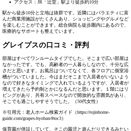
アクセス：JR「辻堂」駅より徒歩約10分
駅から徒歩10分と立地は抜群です。近隣にはバラエティに富
んだ商業用施設がたくさんあり、ショッピングやグルメなど
を楽しむことができます。総合病院も徒歩圏内にあるので、
医療的なサポートも整えています。
グレイプスの口コミ・評判
部屋はすべてワンルームタイプでした。そこまで広い部屋は
なかったです。でも、高齢者の一人暮らしなので、十分な広
さだと思います。お風呂はついてなくて、各フロアに個室浴
槽がついていました。今はまだそこまで入居者がいないよう
なので好きなタイミングで入れているようですが、入居者が
増えてきたら予約制とかになるんだと思います。１階にはリ
ビングがあり、共有スペースなので開放的な雰囲気があり、
そこでも過ごしやすそうでした。（50代女性）
※引用元：老人ホーム検索ガイド（https://rojinhome-
guide.com/grapes-hyoban/#toc3）
保育園が併設していて、そこの園児と遊んだりできるみたい