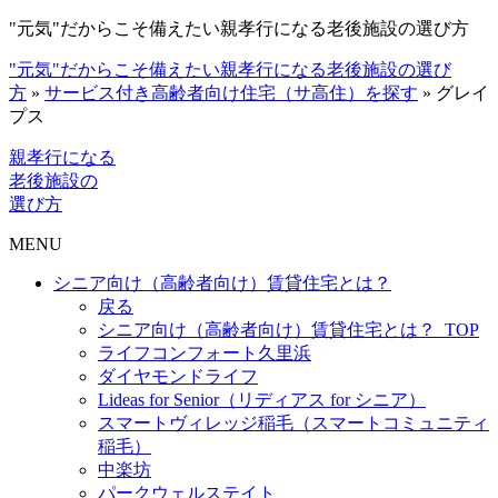
"元気"だからこそ備えたい親孝行になる老後施設の選び方
"元気"だからこそ備えたい親孝行になる老後施設の選び
方
»
サービス付き高齢者向け住宅（サ高住）を探す
»
グレイ
プス
親孝行になる
老後施設の
選び方
MENU
シニア向け（高齢者向け）賃貸住宅とは？
戻る
シニア向け（高齢者向け）賃貸住宅とは？_TOP
ライフコンフォート久里浜
ダイヤモンドライフ
Lideas for Senior（リディアス for シニア）
スマートヴィレッジ稲毛（スマートコミュニティ
稲毛）
中楽坊
パークウェルステイト