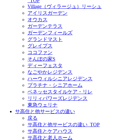
_TOP
Village（ヴィラージュ）リーシュ
アイリスガーデン
オウカス
ガーデンテラス
ガーデンフィールズ
グランドマスト
グレイプス
ココファン
そんぽの家S
ディーフェスタ
なごやかレジデンス
ハーウィルシニアレジデンス
プラチナ・シニアホーム
ベネッセスタイルケア・リレ
リリィパワーズレジデンス
東急ウェリナ
サ高住と他サービスの違い
戻る
サ高住と他サービスの違い_TOP
サ高住とケアハウス
サ高住と老人ホーム