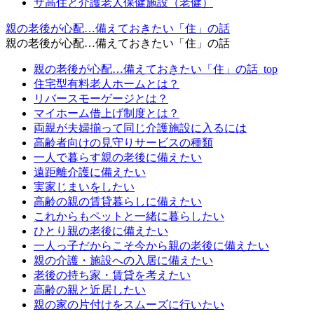
サ高住と介護老人保健施設（老健）
親の老後が心配…備えておきたい「住」の話
親の老後が心配…備えておきたい「住」の話
親の老後が心配…備えておきたい「住」の話_top
住宅型有料老人ホームとは？
リバースモーゲージとは？
マイホーム借上げ制度とは？
両親が夫婦揃って同じ介護施設に入るには
高齢者向けの見守りサービスの種類
一人で暮らす親の老後に備えたい
遠距離介護に備えたい
実家じまいをしたい
高齢の親の賃貸暮らしに備えたい
これからもペットと一緒に暮らしたい
ひとり親の老後に備えたい
一人っ子だからこそ今から親の老後に備えたい
親の介護・施設への入居に備えたい
老後の持ち家・賃貸を考えたい
高齢の親と近居したい
親の家の片付けをスムーズに行いたい