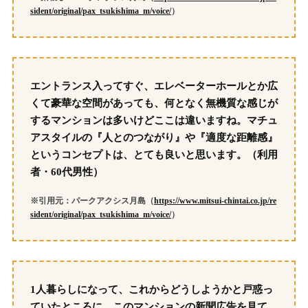
sident/original/pax_tsukishima_m/voice/
）
エントランス入ってすぐ、エレベーターホールとか広
くて豪華な空間があっても、何となく無機質な感じが
するマンションは多いけどここは違いますね。マチュ
アスタイルの『人とのつながり』や『適度な距離感』
というコンセプトは、とても良いと思います。（利用
者・60代男性）
※引用元：パークアクシス月島（
https://www.mitsui-chintai.co.jp/re
sident/original/pax_tsukishima_m/voice/
）
1人暮らしになって、これからどうしようかと戸惑っ
ていたところに、このマンションの新聞広告を見て