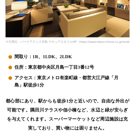
※引用元：パークアクシス月島 マチュアスタイルHP（https://www.mitsui-chintai.co.jp/resident/origina
間取り：1R、1LDK、2LDK
住所：東京都中央区月島一丁目3番12号
アクセス：東京メトロ有楽町線・都営大江戸線「月
島」駅徒歩1分
都心部にあり、駅からも徒歩1分と近いので、自由な外出が
可能です。隅田川テラスや佃小橋など、水辺と緑が安らぎ
を与えてくれます。スーパーマーケットなど周辺施設は充
実しており、買い物には困りません。