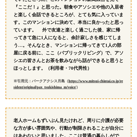
『ここだ！』と思った。朝食やアソシエや他の入居者
と楽しく会話できるところが、とても気に入っていま
す。このマンションに決めて、本当に良かったと思っ
ています。 外で友達と楽しく過ごした後、家に帰
ってきて急に1人になると、余計寂しさを感じてしま
う…。そんなとき、マンションに帰ってきて1人の部
屋に戻る前に、ここ（パブリックリビング）で、アソ
シエの皆さんとお茶を飲みながら話ができると思うと
ほっとします。（利用者・70代男性）
※引用元：パークアクシス月島（
https://www.mitsui-chintai.co.jp/re
sident/original/pax_tsukishima_m/voice/
）
老人ホームもずいぶん見たけれど、周りに介護が必要
な方が多い雰囲気や、行動が制限されることが自分に
はあわないと思いました。ここは普通の暮らしがで