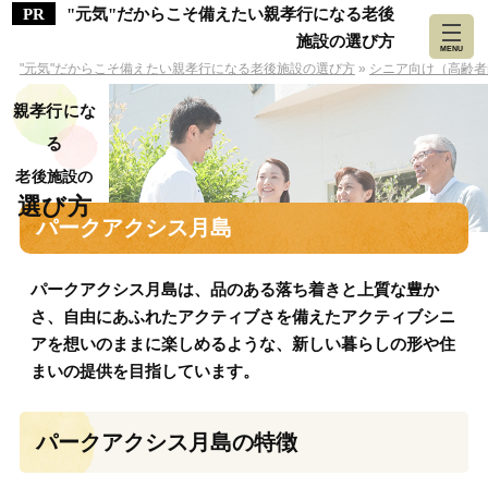
"元気"だからこそ備えたい親孝行になる老後
施設の選び方
MENU
"元気"だからこそ備えたい親孝行になる老後施設の選び方
»
シニア向け（高齢者
親孝行にな
る
老後施設の
選び方
パークアクシス月島
パークアクシス月島は、品のある落ち着きと上質な豊か
さ、自由にあふれたアクティブさを備えたアクティブシニ
アを想いのままに楽しめるような、新しい暮らしの形や住
まいの提供を目指しています。
パークアクシス月島の特徴