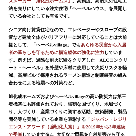
スメーカー「旭化成ホームズ」
。高精度、高耐久の住宅工
法を売りにしている注文住宅「ヘーベルハウス」を展開し
ている会社としても有名です。
シニア向け賃貸住宅なので、エレベーターやスロープの設
置など建物全体がバリアフリーに対応していることは大前
提として、「ヘーベルvillage」でも
あらゆる災害から入居
者の暮らしを守るために構造躯体の強化に注力
していま
す。例えば、過酷な耐火試験をクリアした「ALCコンクリ
ート・ヘーベル」を外壁や床材に使用して火災リスクを軽
減、高層ビルで採用されるラーメン構造と制震装置の組み
合わせによる地震への対策など。
旭化成ホームズおよびヘーベルvillageの高い防災力は第三
者機関にも評価されており、強靭な国づくり、地域づく
り、人づくり、産業づくりに資する活動、技術開発、製品
開発等を実施している企業を表彰する
「ジャパン・レジリ
エンス・アワード（強靭化大賞）」を2019年から3年連続
で受賞
しています※2。大切なご両親を自然災害から守る