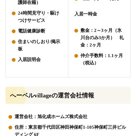
護師在籍）
24時間見守り・駆け
入居一時金
つけサービス
敷金：2～3ヶ月（氷
電話健康診断
川台のみ3か月） 礼
住まいのしおり/掲示
金：2ヶ月
板
仲介手数料：1.1ヶ月
入居説明会
（税込）
へーベルvillageの運営会社情報
運営会社：旭化成ホームズ株式会社
住所：東京都千代田区神田神保町1-105神保町三井ビル
ディング 6F