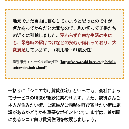
地元でまだ自由に暮らしていようと思ったのですが、
何かあってからだと大変なので、思い切って子供たち
の近くに引越しました。
変わらず自由な生活の中に
も、緊急時の駆けつけなどの安心が備わっており、大
変満足
しています。（利用者・81歳女性）
※引用元：ヘーベルvillageHP（
https://www.asahi-kasei.co.jp/hebel-s
enior/voice/index.html/
）
一括りに「シニア向け賃貸住宅」といっても、会社によっ
てサービスの特徴が微妙に異なります。また、親御さんご
本人が住みたい街、ご家族がご両親を呼び寄せたい街に施
設があるかどうかも重要なポイントです。まずは、首都圏
にあるシニア向け賃貸住宅を検索しましょう。