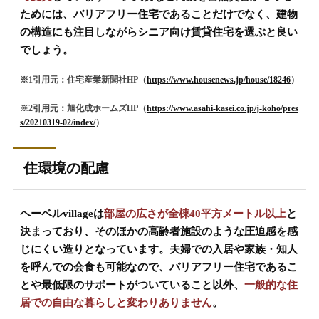
ためには、バリアフリー住宅であることだけでなく、建物
の構造にも注目しながらシニア向け賃貸住宅を選ぶと良い
でしょう。
※1引用元：住宅産業新聞社HP（
https://www.housenews.jp/house/18246
）
※2引用元：旭化成ホームズHP（
https://www.asahi-kasei.co.jp/j-koho/pres
s/20210319-02/index/
）
住環境の配慮
ヘーベルvillageは
部屋の広さが全棟40平方メートル以上
と
決まっており、そのほかの高齢者施設のような圧迫感を感
じにくい造りとなっています。夫婦での入居や家族・知人
を呼んでの会食も可能なので、バリアフリー住宅であるこ
とや最低限のサポートがついていること以外、
一般的な住
居での自由な暮らしと変わりありません
。