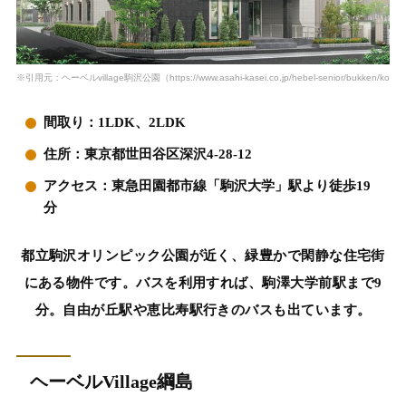
※引用元：ヘーベルvillage駒沢公園（https://www.asahi-kasei.co.jp/hebel-senior/bukken/komaza
間取り：1LDK、2LDK
住所：東京都世田谷区深沢4-28-12
アクセス：東急田園都市線「駒沢大学」駅より徒歩19
分
都立駒沢オリンピック公園が近く、緑豊かで閑静な住宅街
にある物件です。バスを利用すれば、駒澤大学前駅まで9
分。自由が丘駅や恵比寿駅行きのバスも出ています。
ヘーベルVillage綱島