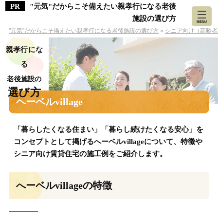
"元気"だからこそ備えたい親孝行になる老後
施設の選び方
MENU
"元気"だからこそ備えたい親孝行になる老後施設の選び方
»
シニア向け（高齢者
親孝行にな
る
老後施設の
選び方
ヘーベルvillage
「暮らしたくなる住まい」「暮らし続けたくなる安心」を
コンセプトとして掲げるへーベルvillageについて、特徴や
シニア向け賃貸住宅の施工例をご紹介します。
へーベルvillageの特徴