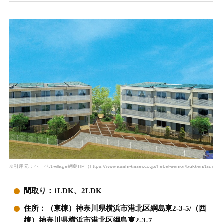
※引用元：ヘーベルvillage綱島HP（https://www.asahi-kasei.co.jp/hebel-senior/bukken/tsunashi
間取り：1LDK、2LDK
住所：（東棟）神奈川県横浜市港北区綱島東2-3-5/（西
棟）神奈川県横浜市港北区綱島東2-3-7