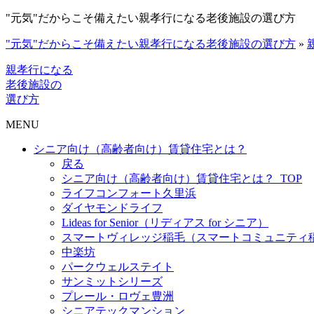
"元気"だからこそ備えたい親孝行になる老後施設の選び方
"元気"だからこそ備えたい親孝行になる老後施設の選び方
»
親孝行になる
老後施設の
選び方
MENU
シニア向け（高齢者向け）賃貸住宅とは？
戻る
シニア向け（高齢者向け）賃貸住宅とは？_TOP
ライフコンフォート久里浜
ダイヤモンドライフ
Lideas for Senior（リディアス for シニア）
スマートヴィレッジ稲毛（スマートコミュニティ
中楽坊
パークウェルステイト
サンミットシリーズ
プレール・ロヴェ豊洲
シニアテックマンション