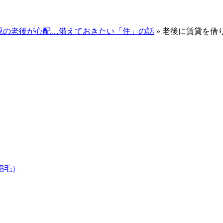
親の老後が心配…備えておきたい「住」の話
»
老後に賃貸を借
稲毛）