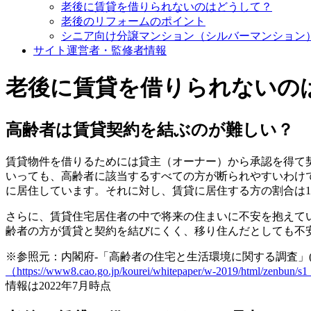
老後に賃貸を借りられないのはどうして？
老後のリフォームのポイント
シニア向け分譲マンション（シルバーマンション
サイト運営者・監修者情報
老後に賃貸を借りられないの
高齢者は賃貸契約を結ぶのが難しい？
賃貸物件を借りるためには貸主（オーナー）から承認を得て
いっても、高齢者に該当するすべての方が断られやすいわけで
に居住しています。それに対し、賃貸に居住する方の割合は11
さらに、賃貸住宅居住者の中で将来の住まいに不安を抱えてい
齢者の方が賃貸と契約を結びにくく、移り住んだとしても不
※参照元：内閣府-「高齢者の住宅と生活環境に関する調査」(平
（https://www8.cao.go.jp/kourei/whitepaper/w-2019/html/zenbun/s
情報は2022年7月時点