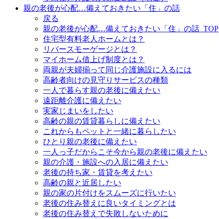
親の老後が心配…備えておきたい「住」の話
戻る
親の老後が心配…備えておきたい「住」の話_TOP
住宅型有料老人ホームとは？
リバースモーゲージとは？
マイホーム借上げ制度とは？
両親が夫婦揃って同じ介護施設に入るには
高齢者向けの見守りサービスの種類
一人で暮らす親の老後に備えたい
遠距離介護に備えたい
実家じまいをしたい
高齢の親の賃貸暮らしに備えたい
これからもペットと一緒に暮らしたい
ひとり親の老後に備えたい
一人っ子だからこそ今から親の老後に備えたい
親の介護・施設への入居に備えたい
老後の持ち家・賃貸を考えたい
高齢の親と近居したい
親の家の片付けをスムーズに行いたい
老後の住み替えに良いタイミングとは
老後の住み替えで失敗しないために