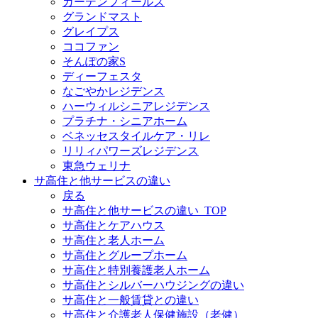
ガーデンフィールズ
グランドマスト
グレイプス
ココファン
そんぽの家S
ディーフェスタ
なごやかレジデンス
ハーウィルシニアレジデンス
プラチナ・シニアホーム
ベネッセスタイルケア・リレ
リリィパワーズレジデンス
東急ウェリナ
サ高住と他サービスの違い
戻る
サ高住と他サービスの違い_TOP
サ高住とケアハウス
サ高住と老人ホーム
サ高住とグループホーム
サ高住と特別養護老人ホーム
サ高住とシルバーハウジングの違い
サ高住と一般賃貸との違い
サ高住と介護老人保健施設（老健）