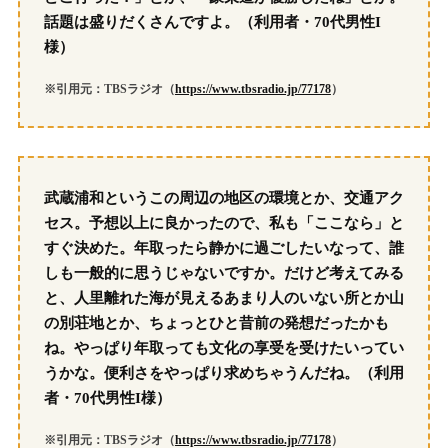
話題は盛りだくさんですよ。（利用者・70代男性I
様）
※引用元：TBSラジオ（
https://www.tbsradio.jp/77178
）
武蔵浦和というこの周辺の地区の環境とか、交通アク
セス。予想以上に良かったので、私も「ここなら」と
すぐ決めた。年取ったら静かに過ごしたいなって、誰
しも一般的に思うじゃないですか。だけど考えてみる
と、人里離れた海が見えるあまり人のいない所とか山
の別荘地とか、ちょっとひと昔前の発想だったかも
ね。やっぱり年取っても文化の享受を受けたいってい
うかな。便利さをやっぱり求めちゃうんだね。（利用
者・70代男性I様）
※引用元：TBSラジオ（
https://www.tbsradio.jp/77178
）