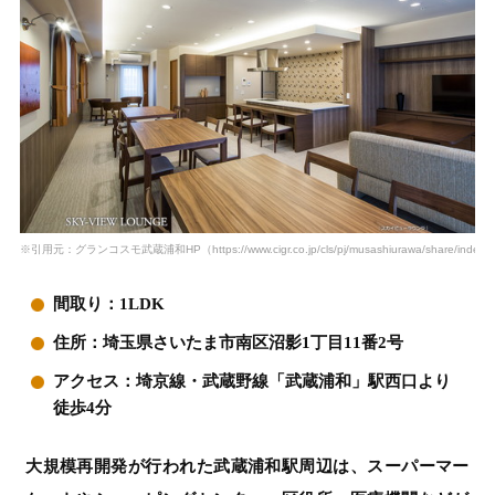
※引用元：グランコスモ武蔵浦和HP（https://www.cigr.co.jp/cls/pj/musashiurawa/share/index.h
間取り：1LDK
住所：埼玉県さいたま市南区沼影1丁目11番2号
アクセス：埼京線・武蔵野線「武蔵浦和」駅西口より
徒歩4分
大規模再開発が行われた武蔵浦和駅周辺は、スーパーマー