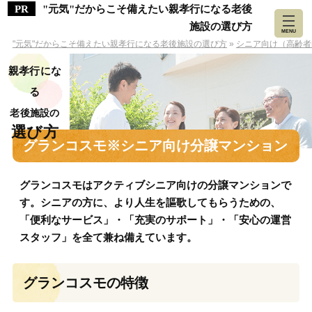
"元気"だからこそ備えたい親孝行になる老後
施設の選び方
MENU
"元気"だからこそ備えたい親孝行になる老後施設の選び方
»
シニア向け（高齢者
親孝行にな
る
老後施設の
選び方
グランコスモ※シニア向け分譲マンション
グランコスモはアクティブシニア向けの分譲マンションで
す。シニアの方に、より人生を謳歌してもらうための、
「便利なサービス」・「充実のサポート」・「安心の運営
スタッフ」を全て兼ね備えています。
グランコスモの特徴